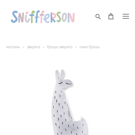
магазин
>
зверята
>
броши зверята
>
лама брошь