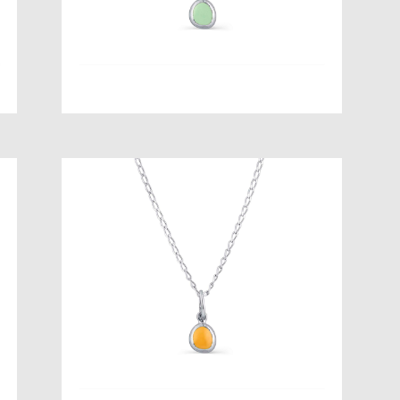
Дюны Аравии кулон
от 3 500 pуб.