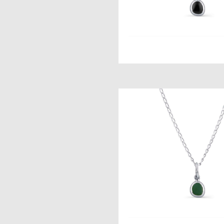
2 800 pуб.
Норвежский Мох 
от 3 500 pуб.