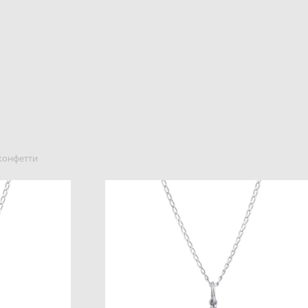
конфетти
к кулон
Эгейское Море кулон
от 3 500 pуб.