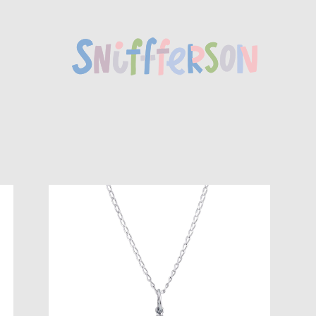
Горное Озеро кулон
от 3 500 pуб.