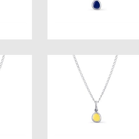
2 800 pуб.
кулон
Вино из Одуванчиков кулон
от 3 500 pуб.