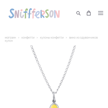
магазин
>
конфетти
>
кулоны конфетти
>
вино из одуванчиков
кулон