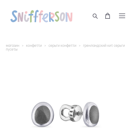
магазин
>
конфетти
>
серьги конфетти
>
гренландский кит серьги
пусеты