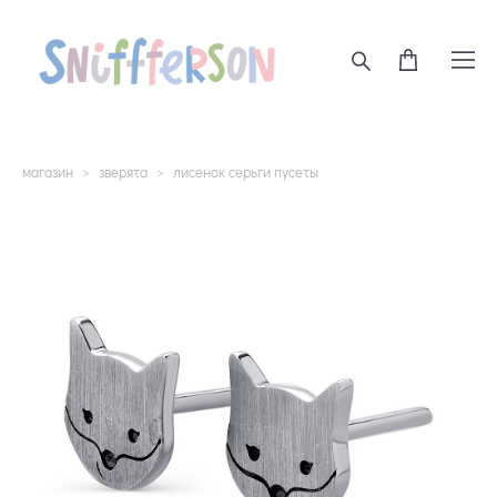
магазин
>
зверята
>
лисенок серьги пусеты