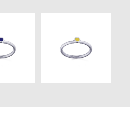
Вино из Oдуванчиков кольцо
 кольцо small
Small
 pуб.
4 500 pуб.
 pуб.
3 600 pуб.