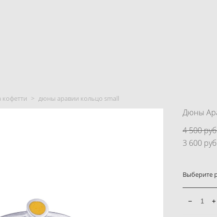
 кофетти
>
дюны аравии кольцо small
Дюны Ара
4 500 pуб
3 600 pуб
Выберите 