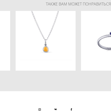
ТАКЖЕ ВАМ МОЖЕТ ПОНРАВИТЬСЯ
Эгейское Море
ы
Дюны Аравии кулон
4 500
от 3 500 pуб.
3 600