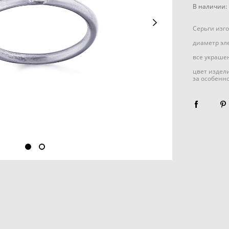
В наличии:
Серьги изг
диаметр эл
все украшен
цвет издел
за особенн