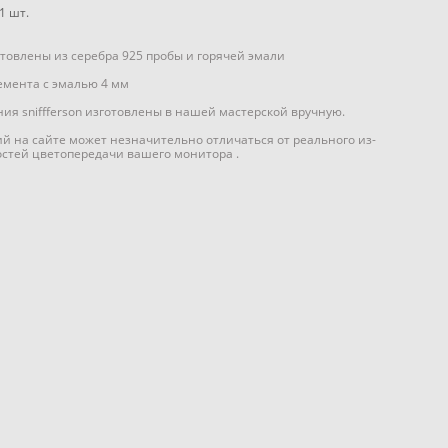
1
шт.
отовлены из серебра 925 пробы и горячей эмали
емента с эмалью 4 мм
ия sniffferson изготовлены в нашей мастерской вручную.
ий на сайте может незначительно отличаться от реального из-
остей цветопередачи вашего монитора .