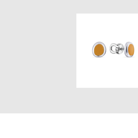
Дюны Аравии серьги пусет
4 500 pуб.