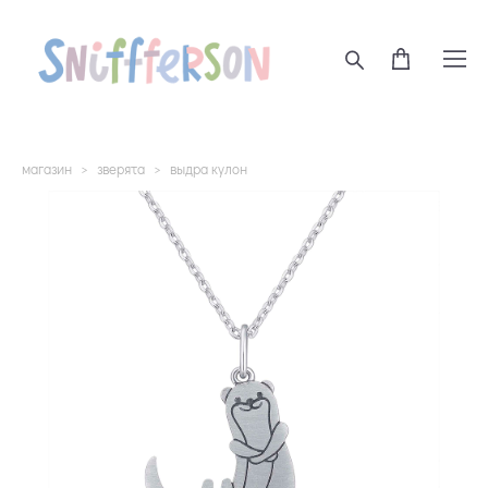
магазин
>
зверята
>
выдра кулон