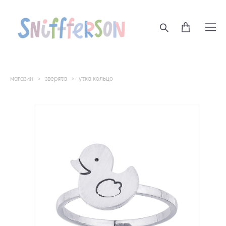
магазин
>
зверята
>
утка кольцо