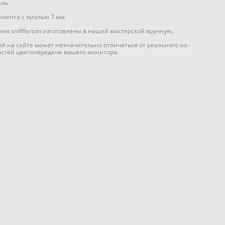
аль
емента с эмалью 7 мм
ия sniffferson изготовлены в нашей мастерской вручную.
ий на сайте может незначительно отличаться от реального из-
остей цветопередачи вашего монитора.