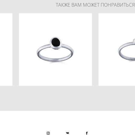
ТАКЖЕ ВАМ МОЖЕТ ПОНРАВИТЬСЯ
Cнега Килима
Вулканический Песок кольцо big
sm
зеро
4 500 pуб.
4 500
3 600 pуб.
3 600