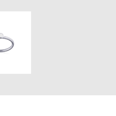
нджаро кольцо
all
 pуб.
 pуб.