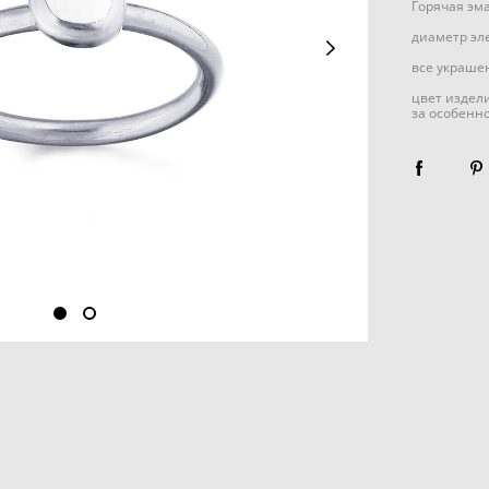
Горячая эм
диаметр эл
все украшен
цвет издел
за особенн