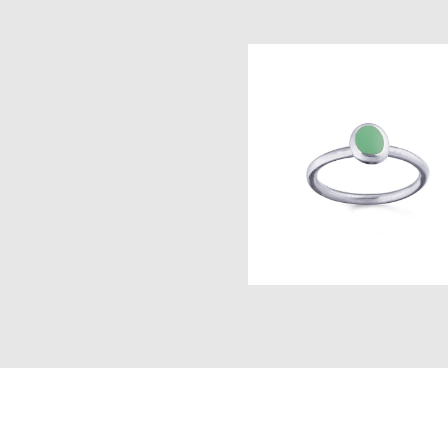
кольцо confetti big - горное о
4 500 pуб.