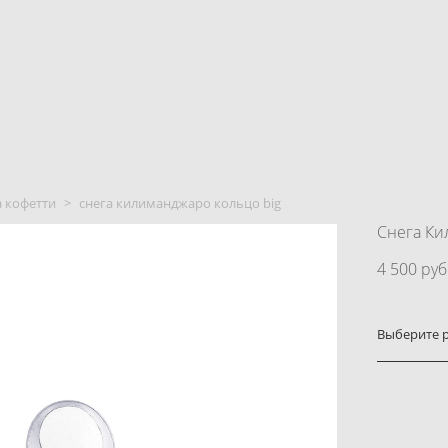
 кофетти
>
снега килиманджаро кольцо big
Снега Ки
4 500 pуб
Выберите 