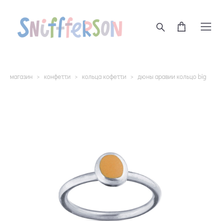
магазин
>
конфетти
>
кольца кофетти
>
дюны аравии кольцо big